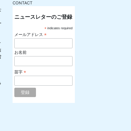
CONTACT
な
ニュースレターのご登録
ー
*
indicates required
*
メールアドレス
ィ
信
お名前
営
*
苗字
ラ