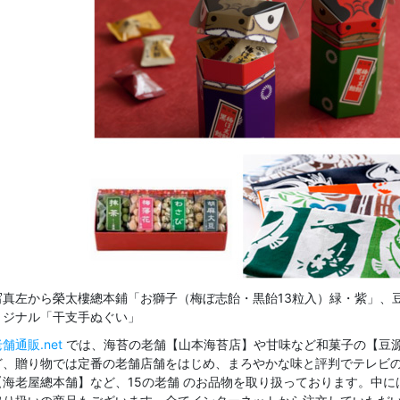
写真左から榮太樓總本鋪「お獅子（梅ぼ志飴・黒飴13粒入）緑・紫」、
リジナル「干支手ぬぐい」
舗通販.net
では、海苔の老舗【山本海苔店】や甘味など和菓子の【豆源
ど、贈り物では定番の老舗店舗をはじめ、まろやかな味と評判でテレビ
【海老屋總本舗】など、15の老舗 のお品物を取り扱っております。中