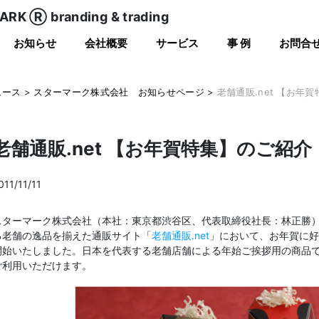
RK Ⓡ branding & trading
お知らせ
会社概要
サービス
事 例
お問合
ュース
>
スターマーク株式会社 お知らせページ
>
老舗通販.net 【お年
老舗通販.net 【お年賀特集】のご紹介
011/11/11
スターマーク株式会社（本社：東京都渋谷区、代表取締役社長：林正勝）
る老舗の逸品を揃えた通販サイト「
老舗通販.net
」において、お年賀に好
開始いたしました。日本を代表する老舗店舗による年始ご挨拶用の商品
ご利用いただけます。