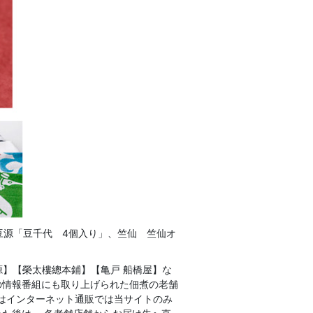
豆源「豆千代 4個入り」、竺仙 竺仙オ
】【榮太樓總本鋪】【亀戸 船橋屋】な
の情報番組にも取り上げられた佃煮の老舗
にはインターネット通販では当サイトのみ