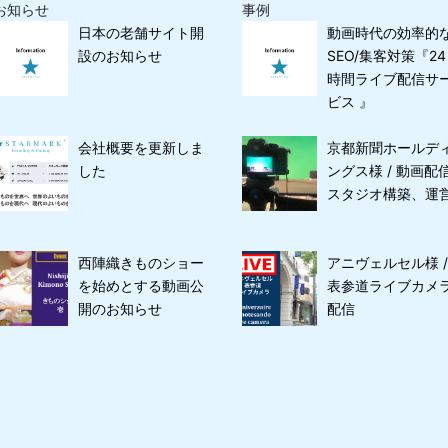
お知らせ
事例
日本の老舗サイト開
動画時代の効率的
設のお知らせ
SEO/集客対策『24
時間ライブ配信サ
ビス 』
会社概要を更新しま
京都新聞ホールデ
した
ングス様 / 動画配
スタジオ構築、運
西陣織きものショー
アニヴェルセル様 /
を始めとする動画公
表参道ライブカメ
開のお知らせ
配信